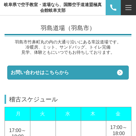
岐阜県で空手教室・道場なら、国際空手道連盟極真
会館岐阜支部
羽島道場（羽島市）
羽島市竹鼻町丸の内の大通り沿いにある常設道場です。
冷暖房、ミット、サンドバッグ、トイレ完備
見学、体験ともにいつでもお待ちしております。
お問い合わせはこちらから
稽古スケジュール
月
火
水
木
金
17:00～
17:00～
18:00