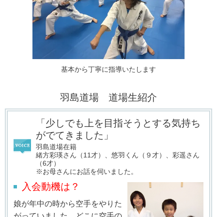
基本から丁寧に指導いたします
羽島道場 道場生紹介
「少しでも上を目指そうとする気持ち
がでてきました」
羽島道場在籍
緒方彩瑛さん（11才）、悠羽くん（９才）、彩遥さん
（6才）
※お母さんにお話を伺いました。
入会動機は？
娘が年中の時から空手をやりた
がっていました。どこに空手の