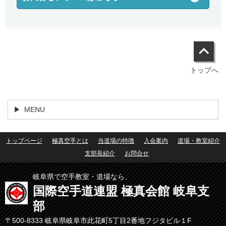
トップへ
MENU
トップページ
極真空手とは
当道場の特徴
入会案内
道場・教室紹介
支部長紹介
お問合せ
岐阜県で空手教室・道場なら、
国際空手道連盟 極真会館 岐阜支
部
〒500-8333 岐阜県岐阜市此花町5丁目2番地フジタビル１F