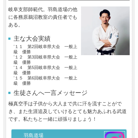
岐阜支部師範代。羽島道場の他
に各務原鵜沼教室の責任者でも
ある。
主な大会実績
’１１ 第2回岐阜県大会 一般上
級 優勝
’１２ 第3回岐阜県大会 一般上
級 優勝
’１４ 第5回岐阜県大会 一般上
級 優勝
’１５ 第6回岐阜県大会 一般上
級 優勝
生徒さんへ一言メッセージ
極真空手は子供から大人まで共に汗を流すことがで
き、また生涯追及していけるとても魅力あふれる武道
です。私たちと一緒に頑張りましょう！
羽島道場